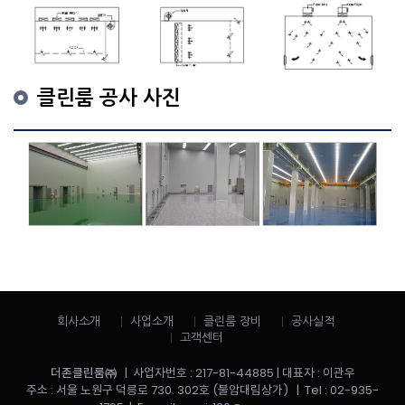
클린룸 공사 사진
회사소개
사업소개
클린룸 장비
공사실적
고객센터
더존클린룸㈜
| 사업자번호 : 217-81-44885 | 대표자 : 이관우
주소 : 서울 노원구 덕릉로 730. 302호 (불암대림상가) | Tel : 02-935-