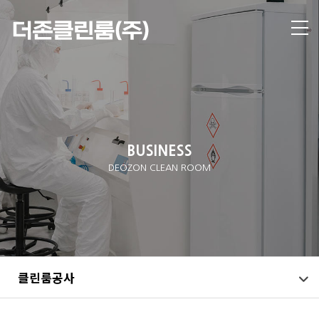
BUSINESS
DEOZON CLEAN ROOM
클린룸공사